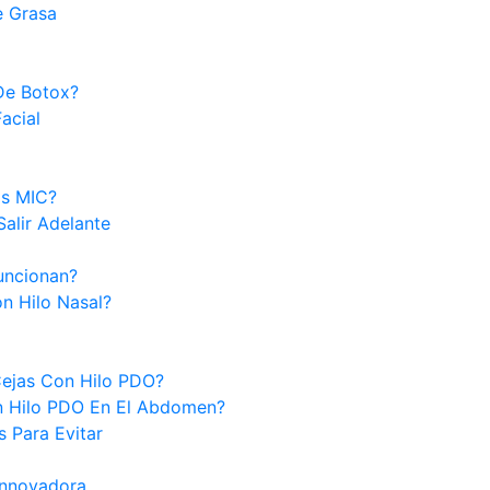
e Grasa
De Botox?
acial
as MIC?
Salir Adelante
uncionan?
n Hilo Nasal?
Cejas Con Hilo PDO?
n Hilo PDO En El Abdomen?
s Para Evitar
 Innovadora