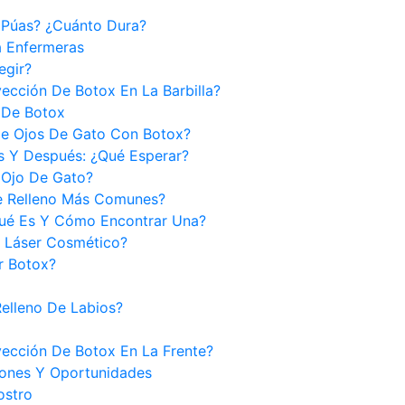
 Púas? ¿Cuánto Dura?
a Enfermeras
egir?
yección De Botox En La Barbilla?
 De Botox
e Ojos De Gato Con Botox?
s Y Después: ¿Qué Esperar?
 Ojo De Gato?
e Relleno Más Comunes?
Qué Es Y Cómo Encontrar Una?
 Láser Cosmético?
r Botox?
elleno De Labios?
yección De Botox En La Frente?
iones Y Oportunidades
ostro