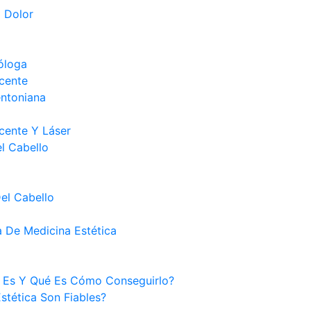
 Dolor
óloga
cente
ntoniana
cente Y Láser
l Cabello
el Cabello
 De Medicina Estética
é Es Y Qué Es Cómo Conseguirlo?
tética Son Fiables?