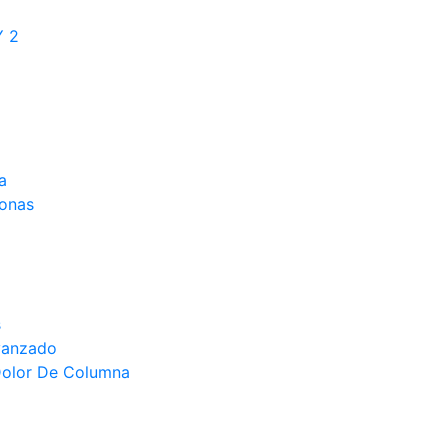
Y 2
a
monas
s
vanzado
Dolor De Columna