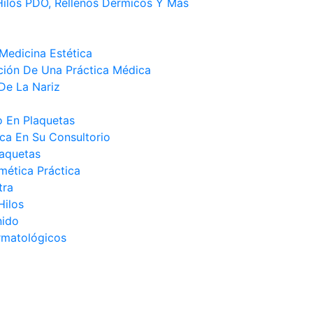
ilos PDO, Rellenos Dérmicos Y Más
Medicina Estética
ción De Una Práctica Médica
De La Nariz
o En Plaquetas
ca En Su Consultorio
laquetas
mética Práctica
tra
Hilos
nido
rmatológicos