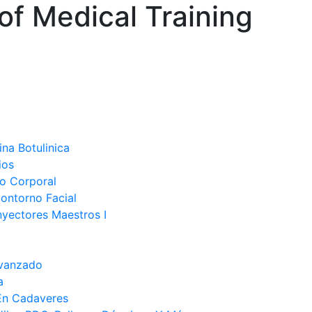
of Medical Training
na Botulinica
ios
no Corporal
ontorno Facial
nyectores Maestros I
Avanzado
a
En Cadaveres